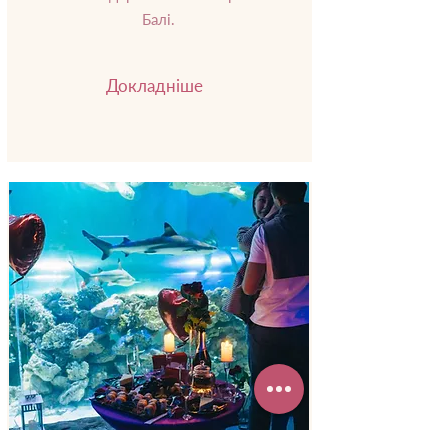
здається. Гуляти в прохолоді
екзотичних дерев — ніби в заростях на
Балі.
Докладніше