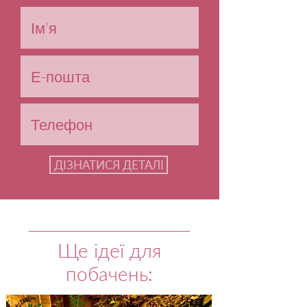
Заповнюй форму і ми все зробимо!
ДІЗНАТИСЯ ДЕТАЛІ
Ще ідеї для
побачень: