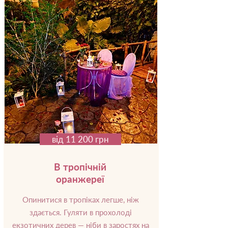
від 11 200 грн
В тропічній
оранжереї
Опинитися в тропіках легше, ніж