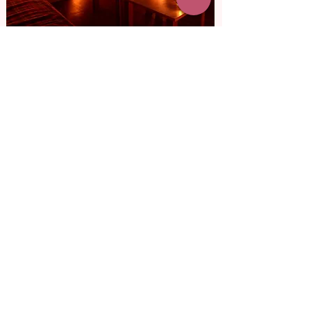
від 3 800 грн
Кінотеатр
для двох
Уяви, як вона здивуватися, дізнавшись,
що у кіно, куди ти її запросив, ви
будете лише вдвох. Дивитися
улюблений фільм, сміятися та пити
вино.
Докладніше