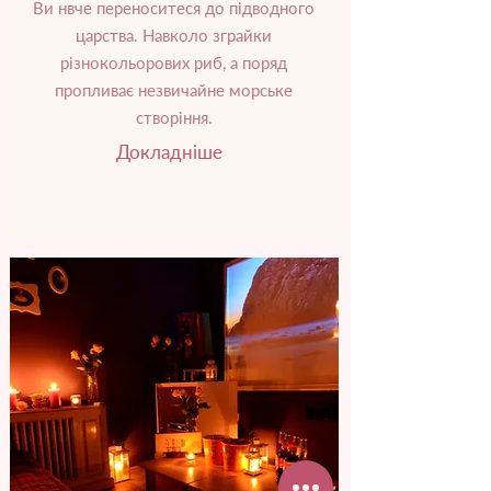
Ви нвче переноситеся до підводного
царства. Навколо зграйки
різнокольорових риб, а поряд
пропливає незвичайне морське
створіння.
Докладніше