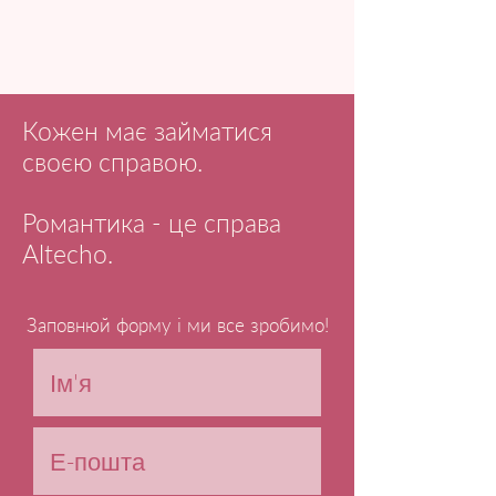
Кожен має займатися
своєю справою.
Романтика - це справа
Altecho.
Заповнюй форму і ми все зробимо!