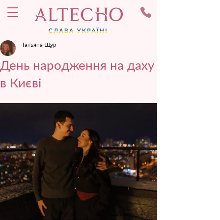
Татьяна Щур
День народження на даху
в Києві