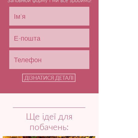
Заповнюй форму і ми все зробимо!
ДІЗНАТИСЯ ДЕТАЛІ
Ще ідеї для
побачень: