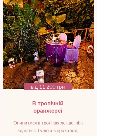
від 11 200 грн
В тропічній
оранжереї
Опинитися в тропіках легше, ніж
здається. Гуляти в прохолоді