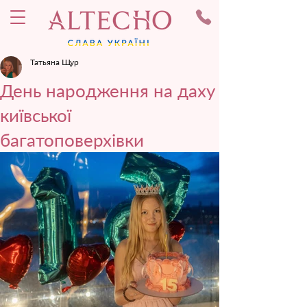
Татьяна Щур
День народження на даху
київської
багатоповерхівки