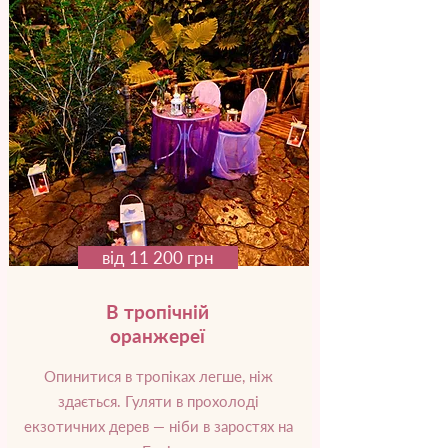
від 11 200 грн
В тропічній
оранжереї
Опинитися в тропіках легше, ніж
здається. Гуляти в прохолоді
екзотичних дерев — ніби в заростях на