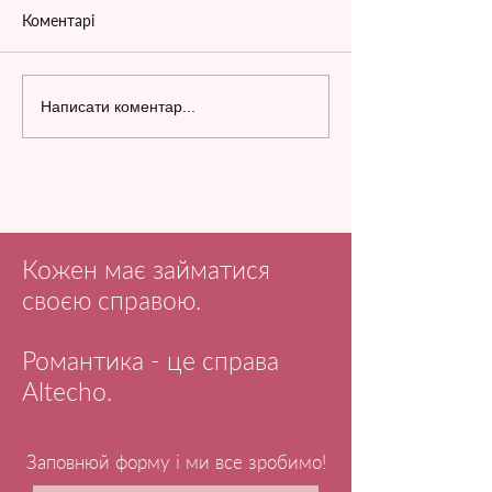
Коментарі
Написати коментар...
Кожен має займатися
своєю справою.
Романтика - це справа
Altecho.
Заповнюй форму і ми все зробимо!