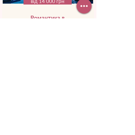
від 14 000 грн
Романтика в
океанаріумі
Ви нвче переноситеся до підводного
царства. Навколо зграйки
різнокольорових риб, а поряд
пропливає незвичайне морське
створіння.
Докладніше