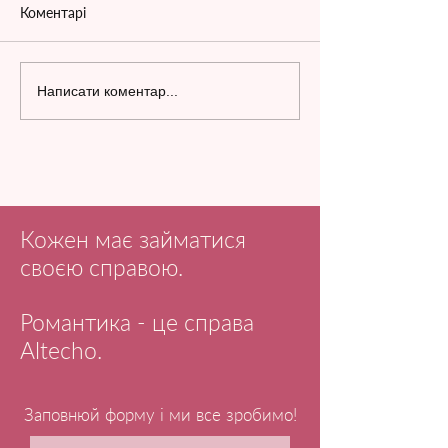
Коментарі
Написати коментар...
Кожен має займатися
своєю справою.
Романтика - це справа
Altecho.
Заповнюй форму і ми все зробимо!