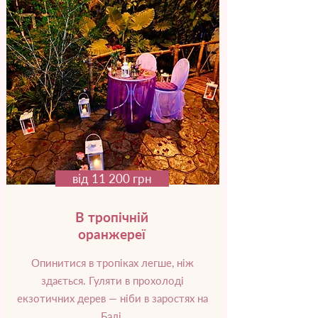
від 11 200 грн
В тропічній
оранжереї
Опинитися в тропіках легше, ніж
здається. Гуляти в прохолоді
екзотичних дерев — ніби в заростях на
Балі.