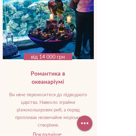
від 14 000 грн
Романтика в
океанаріумі
Ви нвче переноситеся до підводного
царства. Навколо зграйки
різнокольорових риб, а поряд
пропливає незвичайне морське
створіння.
Докладніше