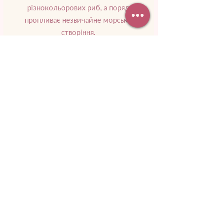
різнокольорових риб, а поряд
пропливає незвичайне морське
створіння.
Докладніше