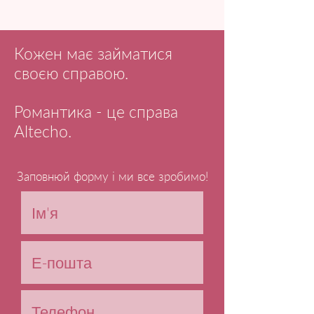
Кожен має займатися
своєю справою.
Романтика - це справа
Altecho.
Заповнюй форму і ми все зробимо!