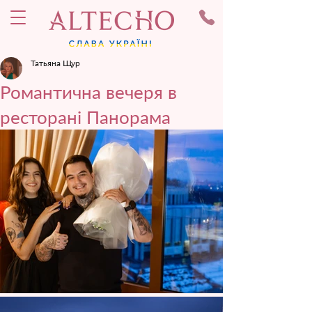
Татьяна Щур
Романтична вечеря в
ресторані Панорама