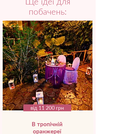
Ще ідеї для
побачень:
від 11 200 грн
В тропічній
оранжереї