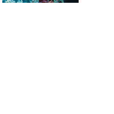
від 14 000 грн
Романтика в
океанаріумі
Ви нвче переноситеся до підводного
царства. Навколо зграйки
різнокольорових риб, а поряд
пропливає незвичайне морське
створіння.
Докладніше