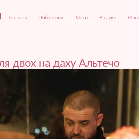
Головна
Побачення:
Фото
Відгуки
Мага
ля двох на даху Альтечо