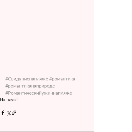
#Свиданиенапляже
#романтика
#романтиканаприроде
#Романтическийужиннапляже
На пляжі