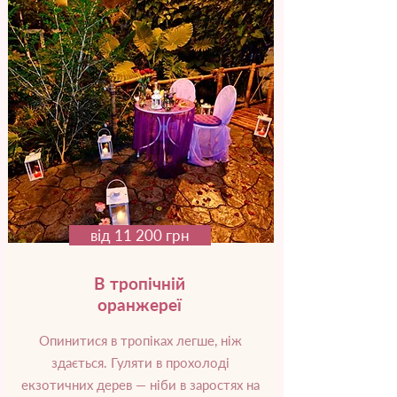
від 11 200 грн
В тропічній
оранжереї
Опинитися в тропіках легше, ніж
здається. Гуляти в прохолоді
екзотичних дерев — ніби в заростях на