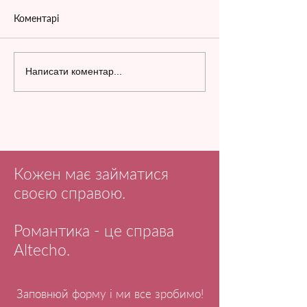
Коментарі
Написати коментар...
Кожен має займатися
своєю справою.
Романтика - це справа
Altecho.
Заповнюй форму і ми все зробимо!