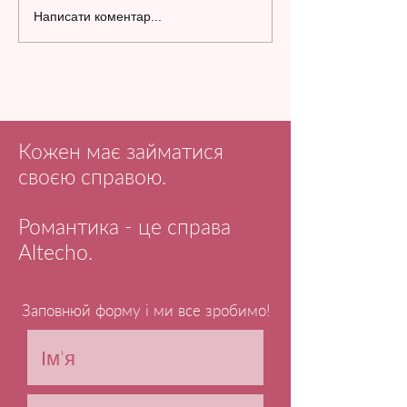
Написати коментар...
Кожен має займатися
своєю справою.
Романтика - це справа
Altecho.
Заповнюй форму і ми все зробимо!