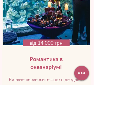
від 14 000 грн
Романтика в
океанаріумі
Ви нвче переноситеся до підводного
царства. Навколо зграйки
різнокольорових риб, а поряд
пропливає незвичайне морське
створіння.
Докладніше