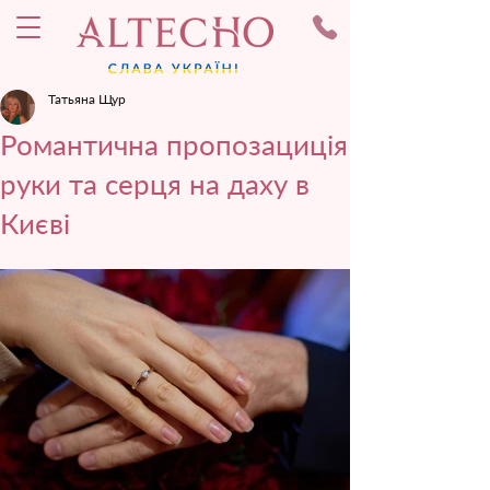
Татьяна Щур
Романтична пропозациція
руки та серця на даху в
Києві