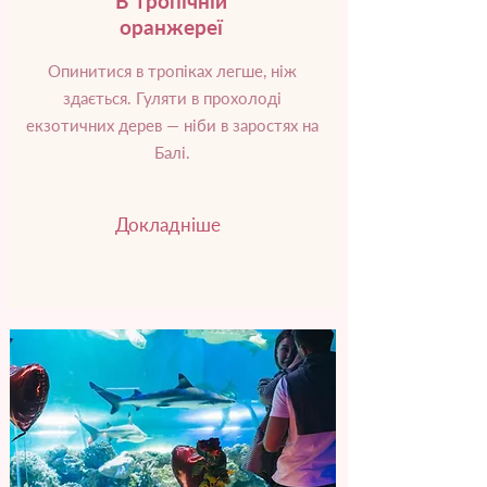
В тропічній
оранжереї
Опинитися в тропіках легше, ніж
здається. Гуляти в прохолоді
екзотичних дерев — ніби в заростях на
Балі.
Докладніше