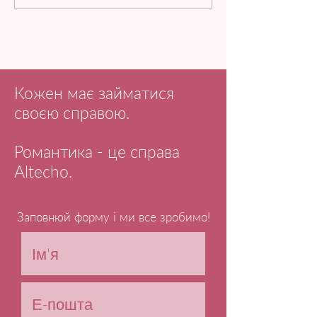
Кожен має займатися
своєю справою.
Романтика - це справа
Altecho.
Заповнюй форму і ми все зробимо!