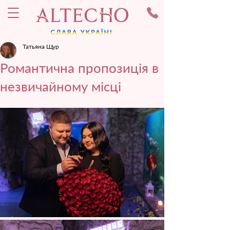
Татьяна Щур
Романтична пропозиція в
незвичайному місці