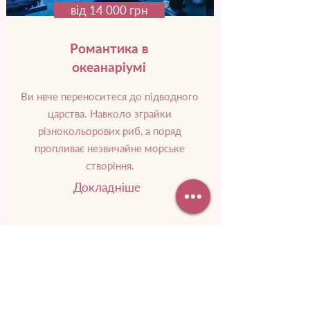
від 14 000 грн
Романтика в
океанаріумі
Ви нвче переноситеся до підводного
царства. Навколо зграйки
різнокольорових риб, а поряд
пропливає незвичайне морське
створіння.
Докладніше