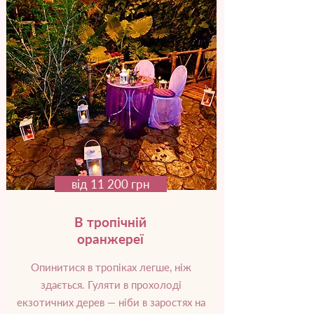
від 11 200 грн
В тропічній
оранжереї
Опинитися в тропіках легше, ніж
здається. Гуляти в прохолоді
екзотичних дерев — ніби в заростях на