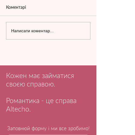
Коментарі
Написати коментар...
Кожен має займатися
своєю справою.
Романтика - це справа
Altecho.
Заповнюй форму і ми все зробимо!