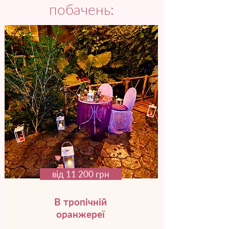
побачень:
від 11 200 грн
В тропічній
оранжереї