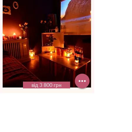
від 3 800 грн
Кінотеатр
для двох
Уяви, як вона здивуватися, дізнавшись,
що у кіно, куди ти її запросив, ви