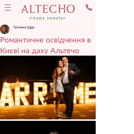
Татьяна Щур
Романтичне освідчення в
Києві на даху Альтечо