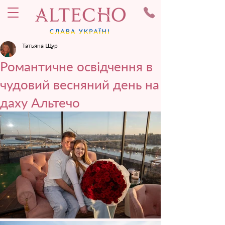
Татьяна Щур
Романтичне освідчення в
чудовий весняний день на
даху Альтечо