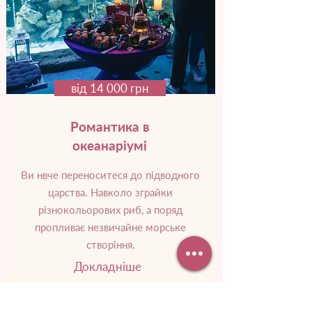
від 14 000 грн
Романтика в
океанаріумі
Ви нвче переноситеся до підводного
царства. Навколо зграйки
різнокольорових риб, а поряд
пропливає незвичайне морське
створіння.
Докладніше