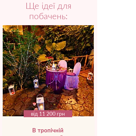
Ще ідеї для
побачень:
від 11 200 грн
В тропічній