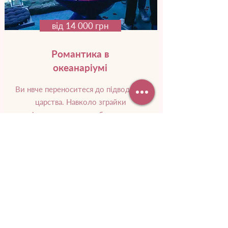
від 14 000 грн
Романтика в
океанаріумі
Ви нвче переноситеся до підводного
царства. Навколо зграйки
різнокольорових риб, а поряд
пропливає незвичайне морське
створіння.
Докладніше