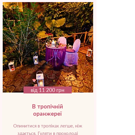
від 11 200 грн
В тропічній
оранжереї
Опинитися в тропіках легше, ніж
здається. Гуляти в прохолоді