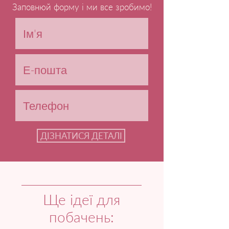
Заповнюй форму і ми все зробимо!
ДІЗНАТИСЯ ДЕТАЛІ
Ще ідеї для
побачень: