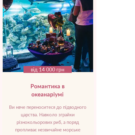
від 14 000 грн
Романтика в
океанаріумі
Ви нвче переноситеся до підводного
царства. Навколо зграйки
різнокольорових риб, а поряд
пропливає незвичайне морське