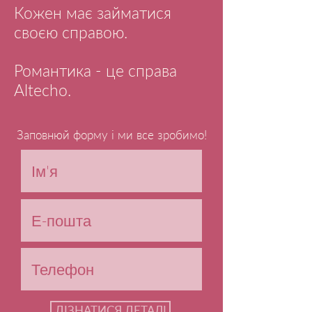
Кожен має займатися
своєю справою.
Романтика - це справа
Altecho.
Заповнюй форму і ми все зробимо!
ДІЗНАТИСЯ ДЕТАЛІ