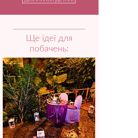
Ще ідеї для
побачень: