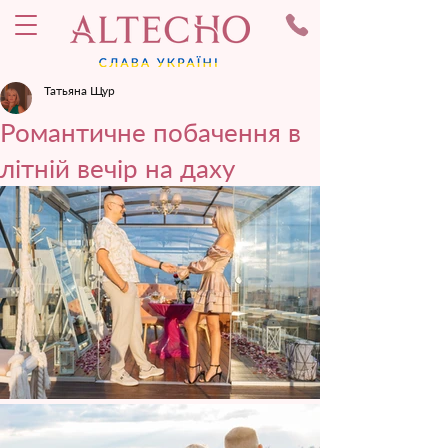
Татьяна Щур
Романтичне побачення в
літній вечір на даху