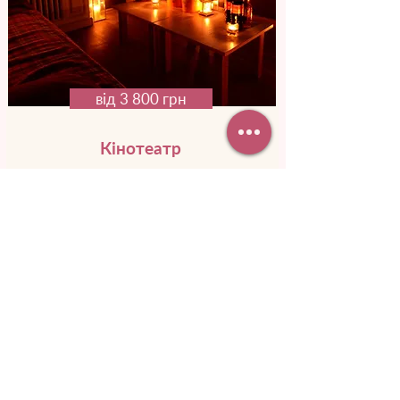
від 3 800 грн
Кінотеатр
для двох
Уяви, як вона здивуватися, дізнавшись,
що у кіно, куди ти її запросив, ви
будете лише вдвох. Дивитися
улюблений фільм, сміятися та пити
вино.
Докладніше