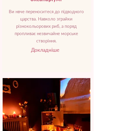
Ви нвче переноситеся до підводного
царства. Навколо зграйки
різнокольорових риб, а поряд
пропливає незвичайне морське
створіння.
Докладніше