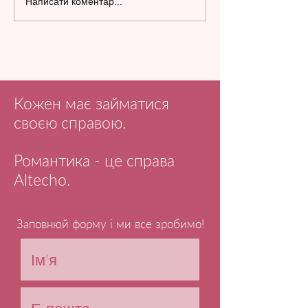
Написати коментар...
Кожен має займатися
своєю справою.
Романтика - це справа
Altecho.
Заповнюй форму і ми все зробимо!