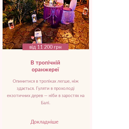
від 11 200 грн
В тропічній
оранжереї
Опинитися в тропіках легше, ніж
здається. Гуляти в прохолоді
екзотичних дерев — ніби в заростях на
Балі.
Докладніше