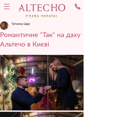
Татьяна Щур
Романтичне "Так" на даху
Альтечо в Києві