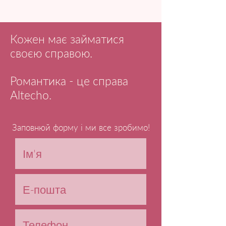
Кожен має займатися
своєю справою.
Романтика - це справа
Altecho.
Заповнюй форму і ми все зробимо!