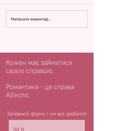
Написати коментар...
Кожен має займатися
своєю справою.
Романтика - це справа
Altecho.
Заповнюй форму і ми все зробимо!