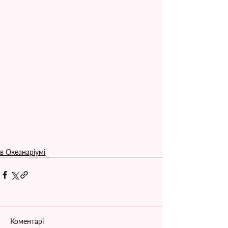
в Океанаріумі
Коментарі