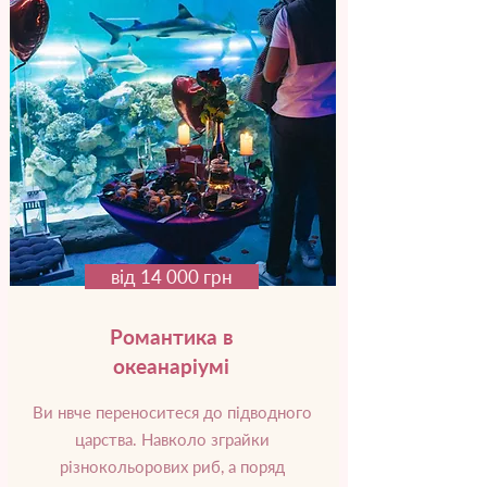
від 14 000 грн
Романтика в
океанаріумі
Ви нвче переноситеся до підводного
царства. Навколо зграйки
різнокольорових риб, а поряд