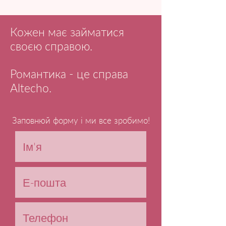
Кожен має займатися
своєю справою.
Романтика - це справа
Altecho.
Заповнюй форму і ми все зробимо!