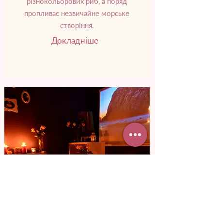
різнокольорових риб, а поряд
пропливає незвичайне морське
створіння.
Докладніше