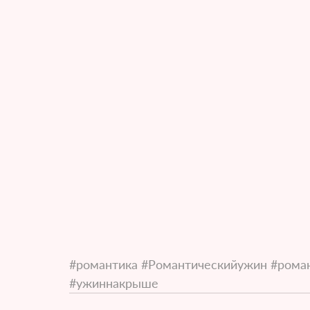
#романтика
#Романтическийужин
#рома
#ужиннакрыше