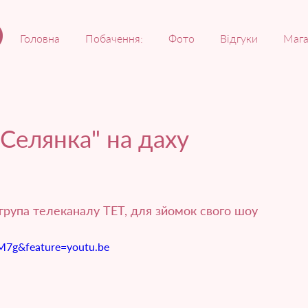
Головна
Побачення:
Фото
Відгуки
Мага
Селянка" на даху
рупа телеканалу ТЕТ, для зйомок свого шоу 
7g&feature=youtu.be