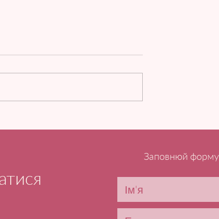
Заповнюй форму 
атися