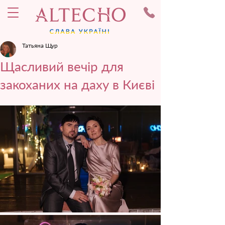
Татьяна Щур
Щасливий вечір для
закоханих на даху в Києві