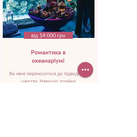
від 14 000 грн
Романтика в
океанаріумі
Ви нвче переноситеся до підводного
царства. Навколо зграйки
різнокольорових риб, а поряд
пропливає незвичайне морське
створіння.
Докладніше