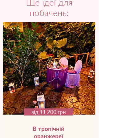
Ще ідеї для
побачень:
від 11 200 грн
В тропічній
оранжереї