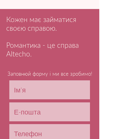
Кожен має займатися
своєю справою.
Романтика - це справа
Altecho.
Заповнюй форму і ми все зробимо!