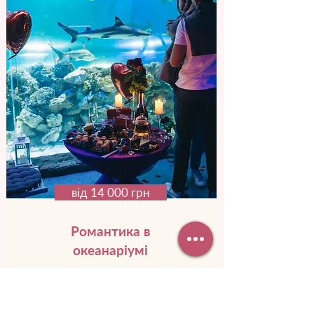
від 14 000 грн
Романтика в
океанаріумі
Ви нвче переноситеся до підводного
царства. Навколо зграйки