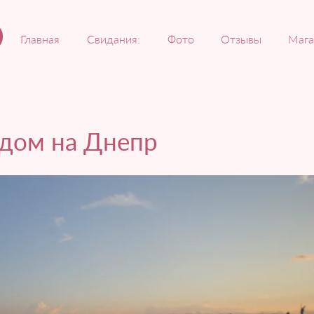
Главная
Свидания:
Фото
Отзывы
Мага
идом на Днепр