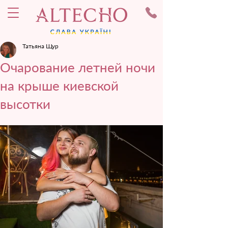
Татьяна Щур
Очарование летней ночи
на крыше киевской
высотки