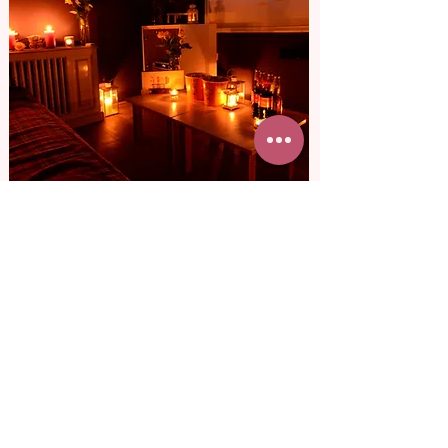
от 3 800 грн
Кинотеатр для
двоих
Представь, как она удивиться, узнав, что
в кино, куда ты ее пригласил, вы будете
только вдвоем. Смотреть любимый
фильм, смеяться и пить вино.
Подробнее