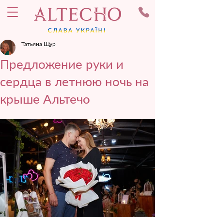
Татьяна Щур
Предложение руки и
сердца в летнюю ночь на
крыше Альтечо