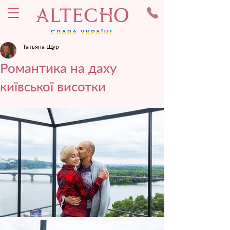
Татьяна Щур
Романтика на даху
київської висотки