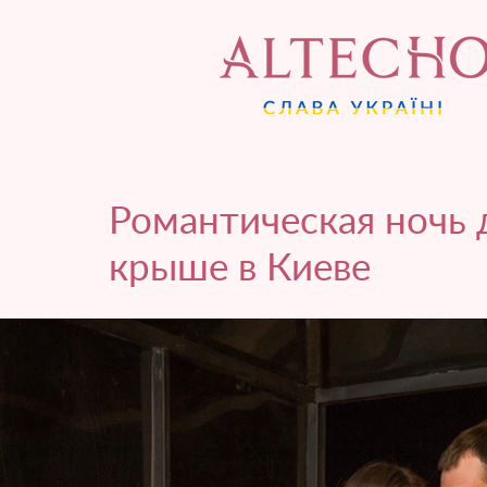
Романтическая ночь
крыше в Киеве