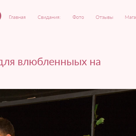
Главная
Свидания:
Фото
Отзывы
Мага
 для влюбленныых на