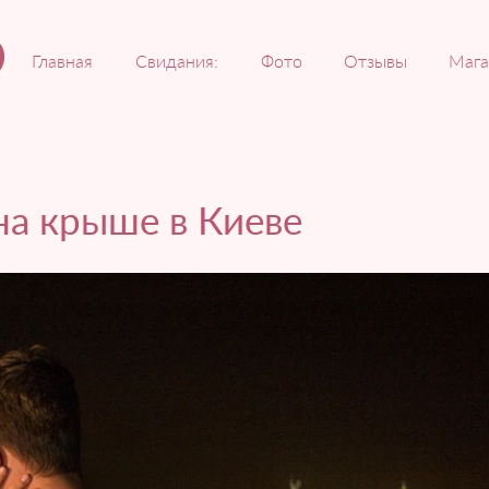
Главная
Свидания:
Фото
Отзывы
Мага
на крыше в Киеве