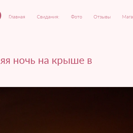
Главная
Свидания:
Фото
Отзывы
Мага
яя ночь на крыше в