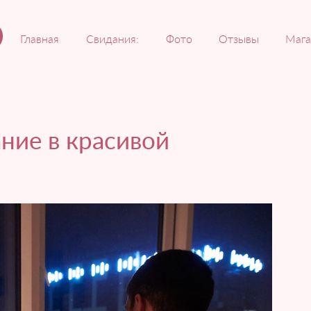
Главная
Свидания:
Фото
Отзывы
Мага
ние в красивой