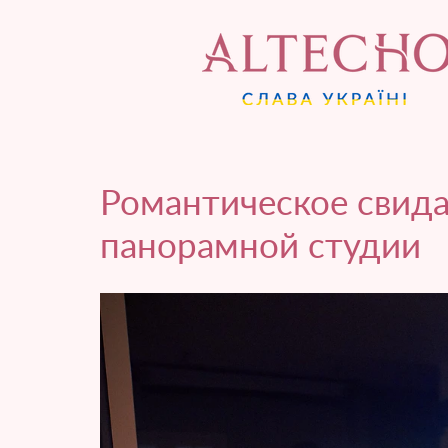
Романтическое свида
панорамной студии