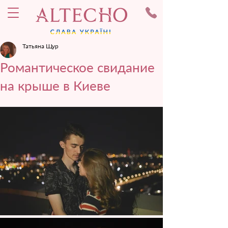
Татьяна Щур
Романтическое свидание
на крыше в Киеве