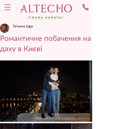
Татьяна Щур
Романтичне побачення на
даху в Києві