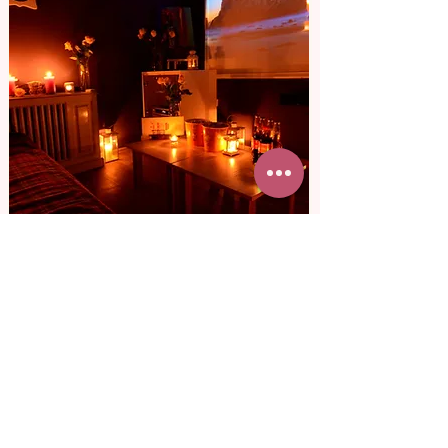
от 3 800 грн
Кинотеатр для
двоих
Представь, как она удивиться, узнав, что
в кино, куда ты ее пригласил, вы будете
только вдвоем. Смотреть любимый