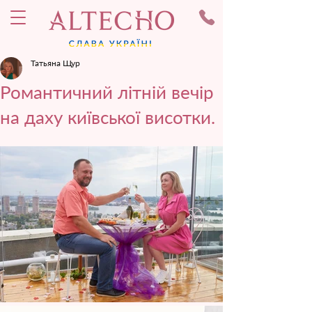
Татьяна Щур
Романтичний літній вечір
на даху київської висотки.