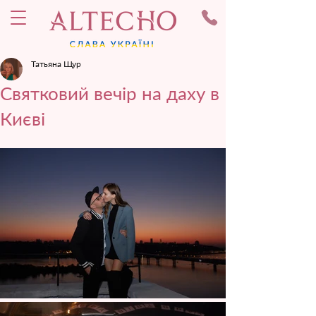
Татьяна Щур
Святковий вечір на даху в
Києві