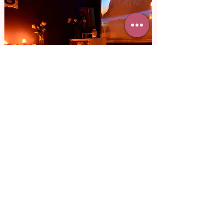
от 3 800 грн
Кинотеатр для
двоих
Представь, как она удивиться, узнав, что
в кино, куда ты ее пригласил, вы будете
только вдвоем. Смотреть любимый