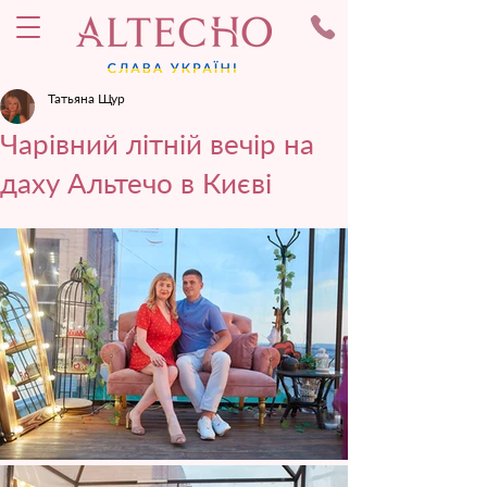
Татьяна Щур
Чарівний літній вечір на
даху Альтечо в Києві