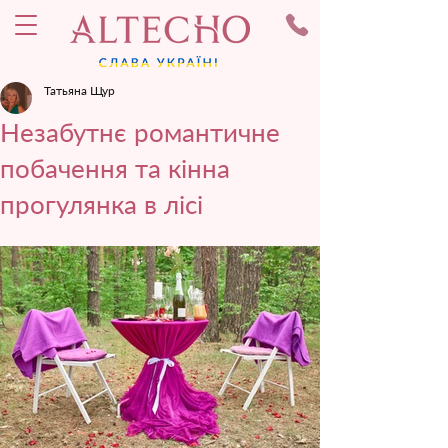
Татьяна Щур
Незабутнє романтичне
побачення та кінна
прогулянка в лісі