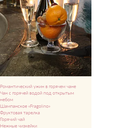
Романтический ужин в горячем чане
Чан с горячей водой под открытым
небом
Шампанское «Fragolino»
Фруктовая тарелка
Горячий чай
Нежные чизкейки