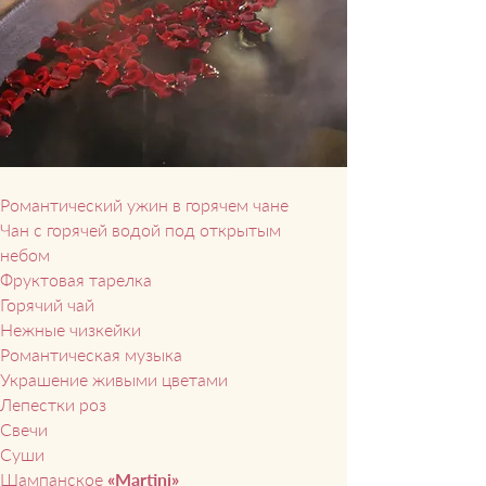
Романтический ужин в горяче
м чане
Чан с горячей водой под открытым
небом
Фруктовая тарелка
Горячий чай
Нежные чизкейки
Романтическая музыка
Украшение живыми цветами
Лепестки роз
Свечи
Суши
Шампанское
«Martini»