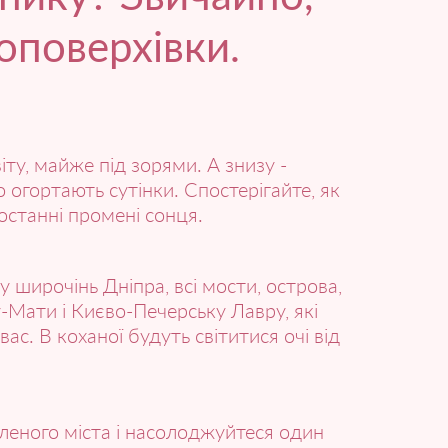
оповерхівки.
іту, майже під зорями. А знизу -
о огортають сутінки. Спостерігайте, як
 останні промені сонця.
у широчінь Дніпра, всі мости, острова,
-Мати і Києво-Печерську Лавру, які
ас. В коханої будуть світитися очі від
бленого міста і насолоджуйтеся один