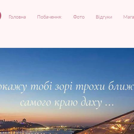
Головна
Побачення:
Фото
Відгуки
Мага
окажу тобі зорі трохи ближч
самого краю даху ...