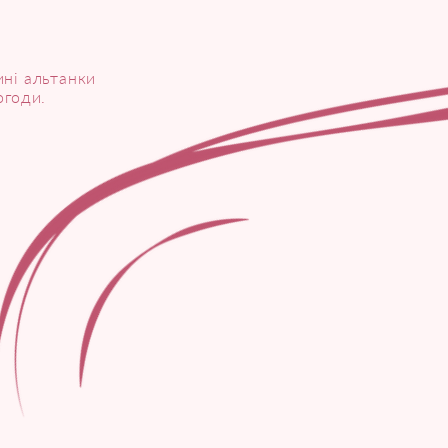
ині альтанки
огоди.