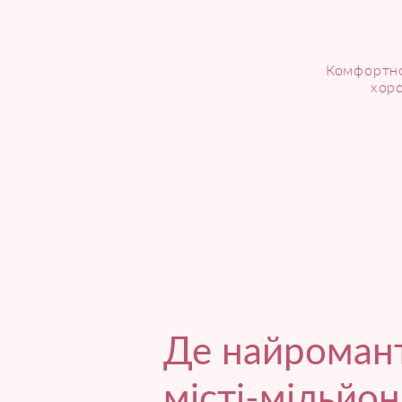
Комфортно
хоро
Де найромант
місті-мільйо