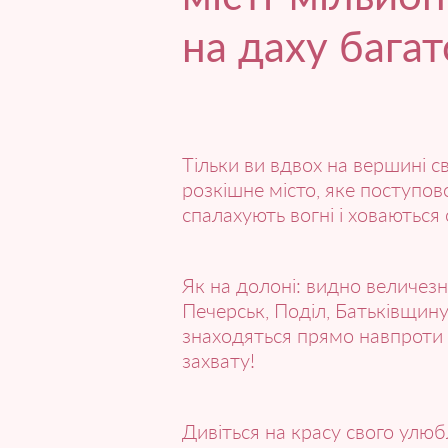
на даху багат
Тільки ви вдвох на вершині св
розкішне місто, яке поступов
спалахують вогні і ховаються
Як на долоні: видно величезн
Печерськ, Поділ, Батьківщину
знаходяться прямо навпроти в
захвату!
Дивіться на красу свого улю