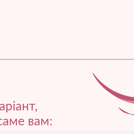
аріант,
саме вам: