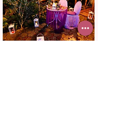
от 11 200 грн
В тропической оранжерее
Оказаться в тропиках легче, чем
кажется. Гулять в прохладе
экзотических деревьев — как будто в
зарослях на Бали.
Подробнее