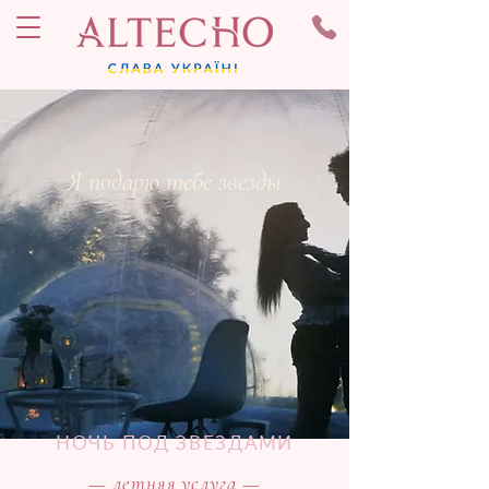
Я подарю тебе звезды
НОЧЬ ПОД ЗВЕЗДАМИ
— летняя услуга —