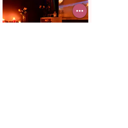
от 3 800 грн
Кинотеатр для
двоих
Представь, как она удивиться, узнав, что
в кино, куда ты ее пригласил, вы будете
только вдвоем. Смотреть любимый
фильм, смеяться и пить вино.