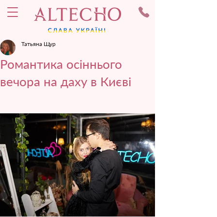
Татьяна Щур
Романтика осіннього
вечора на даху в Києві