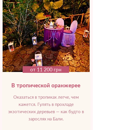
от 11 200 грн
В тропической оранжерее
Оказаться в тропиках легче, чем
кажется. Гулять в прохладе
экзотических деревьев — как будто в
зарослях на Бали.