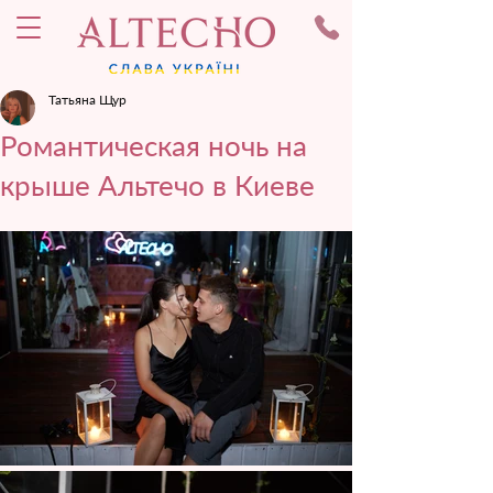
Татьяна Щур
Романтическая ночь на
крыше Альтечо в Киеве