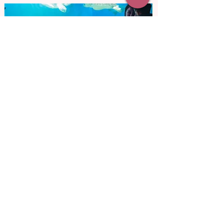
от 14 400 грн
Романтика в океанариуме
Вы будто перенесетесь в подводное
царство. Вокруг стайки разноцветных
рыб, а рядом проплывает необычное