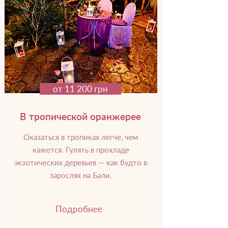
от 11 200 грн
В тропической оранжерее
Оказаться в тропиках легче, чем
кажется. Гулять в прохладе
экзотических деревьев — как будто в
зарослях на Бали.
Подробнее