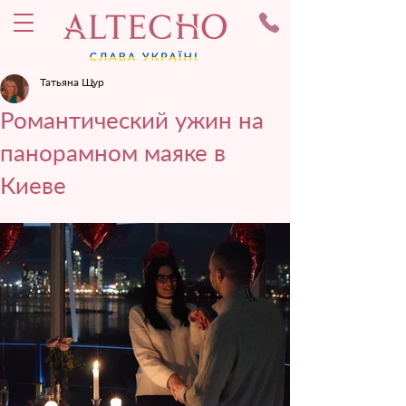
Татьяна Щур
Романтический ужин на
панорамном маяке в
Киеве