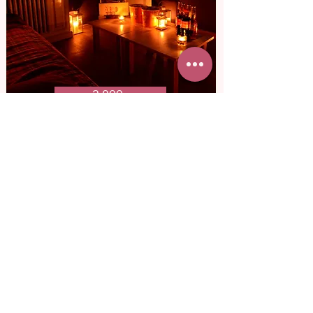
от 3 800 грн
Кинотеатр для
двоих
Представь, как она удивиться, узнав, что
в кино, куда ты ее пригласил, вы будете
только вдвоем. Смотреть любимый
фильм, смеяться и пить вино.
Подробнее