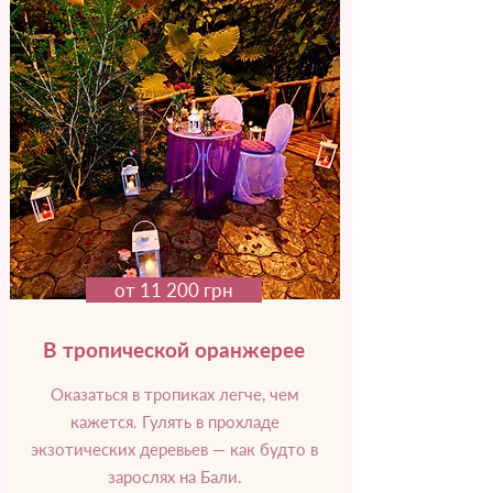
от 11 200 грн
В тропической оранжерее
Оказаться в тропиках легче, чем
кажется. Гулять в прохладе
экзотических деревьев — как будто в
зарослях на Бали.