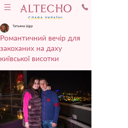
Татьяна Щур
Романтичний вечір для
закоханих на даху
київської висотки