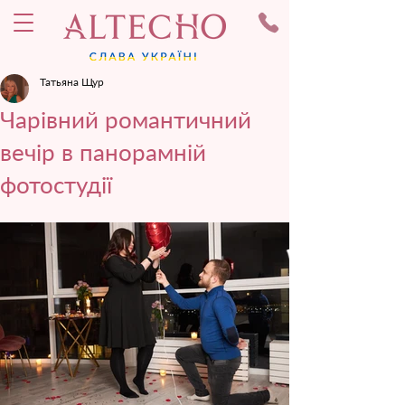
Татьяна Щур
Чарівний романтичний
вечір в панорамній
фотостудії