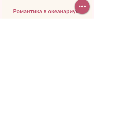
Романтика в океанариуме
Вы будто перенесетесь в подводное
царство. Вокруг стайки разноцветных
рыб, а рядом проплывает необычное
морское создание.
Подробнее